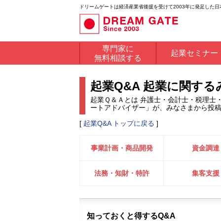
ドリームゲートは経済産業省後援を受けて2003年に発足した
専門家に
起業セミナー
無料相談する
起業Q&A 起業に関す
起業Ｑ＆Ａとは 弁護士・会計士・税理士
ートアドバイザー」が、みなさまから投
[
起業Q&A トップに戻る
]
事業計画・商品開発
資金調達
法務・知財・特許
集客支援
知っておくと得するQ&A