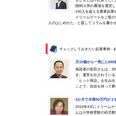
もともとはIT社長でした
国80カ所の農場を運営
100人を超える農業起
ドリームゲートをご覧の
人のはじめかた」と題してコラムを書か
チェックしておきたい起業事例・
月10個から一気に1,0
相談者の富田さんは、3
す。運営を任されている
「ヒット商品」を生み出
ことで、自信を持って夢
3か月で月商50万円が２
2010年4月にドリー
んは小学校受験の幼児教