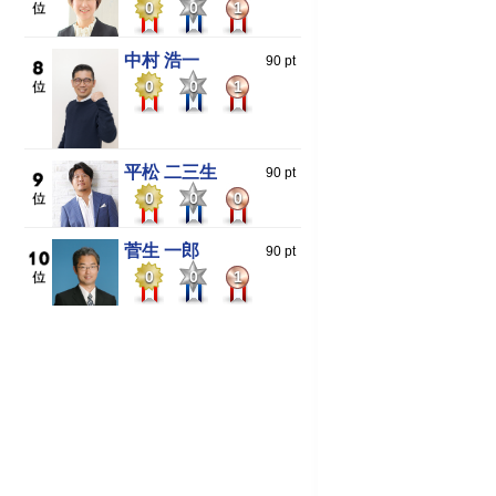
0
0
1
中村 浩一
90 pt
0
0
1
平松 二三生
90 pt
0
0
0
菅生 一郎
90 pt
0
0
1