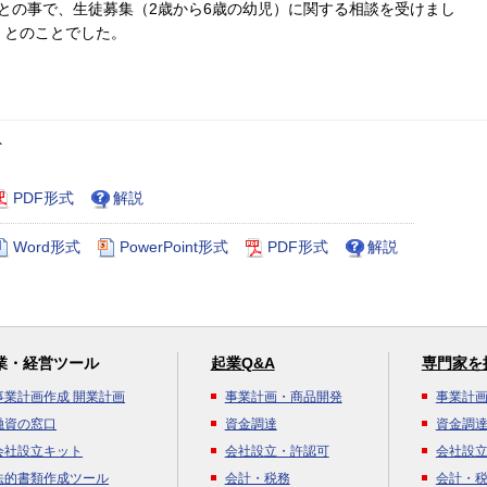
との事で、生徒募集（2歳から6歳の幼児）に関する相談を受けまし
」とのことでした。
ト
PDF形式
解説
Word形式
PowerPoint形式
PDF形式
解説
業・経営ツール
起業Q&A
専門家を
事業計画作成 開業計画
事業計画・商品開発
事業計
融資の窓口
資金調達
資金調
会社設立キット
会社設立・許認可
会社設
法的書類作成ツール
会計・税務
会計・