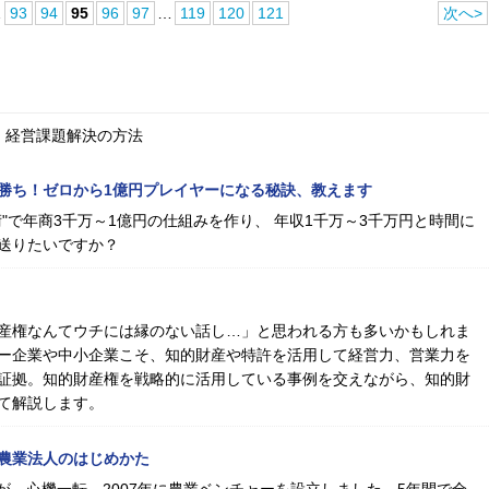
…
93
94
95
96
97
…
119
120
121
次へ>
、経営課題解決の方法
勝ち！ゼロから1億円プレイヤーになる秘訣、教えます
"で年商3千万～1億円の仕組みを作り、 年収1千万～3千万円と時間に
送りたいですか？
産権なんてウチには縁のない話し…」と思われる方も多いかもしれま
ー企業や中小企業こそ、知的財産や特許を活用して経営力、営業力を
証拠。知的財産権を戦略的に活用している事例を交えながら、知的財
て解説します。
農業法人のはじめかた