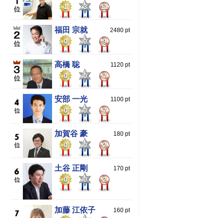
1
3
11
福田 宗就
2480 pt
0
0
9
高橋 聡
1120 pt
0
0
7
安部 一光
1100 pt
0
0
7
加賀谷 豪
180 pt
0
0
2
土谷 正剛
170 pt
0
0
2
加藤 江依子
160 pt