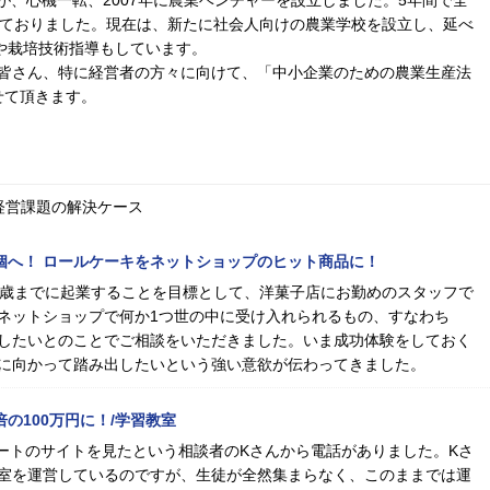
が、心機一転、2007年に農業ベンチャーを設立しました。5年間で全
しておりました。現在は、新たに社会人向けの農業学校を設立し、延べ
業や栽培技術指導もしています。
皆さん、特に経営者の方々に向けて、「中小企業のための農業生産法
せて頂きます。
経営課題の解決ケース
00個へ！ ロールケーキをネットショップのヒット商品に！
0歳までに起業することを目標として、洋菓子店にお勤めのスタッフで
ネットショップで何か1つ世の中に受け入れられるもの、すなわち
したいとのことでご相談をいただきました。いま成功体験をしておく
に向かって踏み出したいという強い意欲が伝わってきました。
倍の100万円に！/学習教室
ムゲートのサイトを見たという相談者のKさんから電話がありました。Kさ
室を運営しているのですが、生徒が全然集まらなく、このままでは運