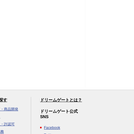
探す
ドリームゲートとは？
画・商品開発
ドリームゲート公式
SNS
達
立・許認可
Facebook
税務