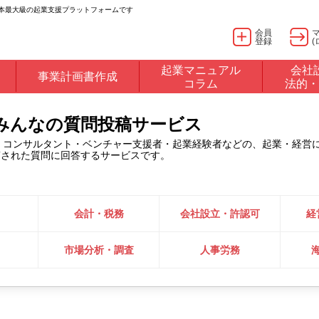
日本最大級の起業支援プラットフォームです
会員
登録
(
起業マニュアル
会社
事業計画書作成
コラム
法的・
るみんなの質問投稿サービス
・コンサルタント・ベンチャー支援者・起業経験者などの、起業・経営
稿された質問に回答するサービスです。
会計・税務
会社設立・許認可
経
市場分析・調査
人事労務