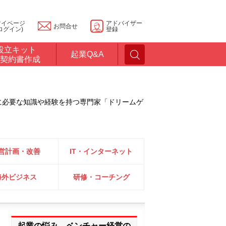
マイページ
アドバイザー
お問合せ
ログイン)
登録
設立キット
起業Q&A
契約書作成
に必要な知識や経験を持つ専門家「ドリームゲ
営計画・改善
IT・インターネット
海外ビジネス
研修・コーチング
起業の悩み、ベンチャー経営の