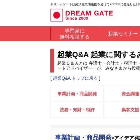
ドリームゲートは経済産業省後援を受けて2003年に発足した
専門家に
起業セミナー
無料相談する
起業Q&A 起業に関す
起業Ｑ＆Ａとは 弁護士・会計士・税理士
ートアドバイザー」が、みなさまから投
[
起業Q&A トップに戻る
]
事業計画・商品開発
資金調達
法務・知財・特許
集客支援
事業計画・商品開発
>アイデア