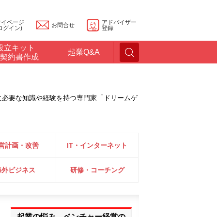
マイページ
アドバイザー
お問合せ
ログイン)
登録
設立キット
起業Q&A
契約書作成
に必要な知識や経験を持つ専門家「ドリームゲ
営計画・改善
IT・インターネット
海外ビジネス
研修・コーチング
起業の悩み、ベンチャー経営の