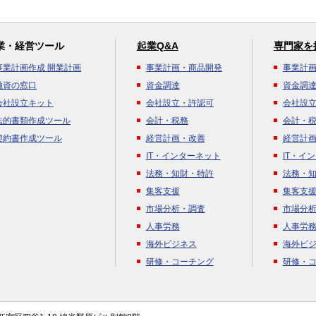
業・経営ツール
起業Q&A
専門家を
事業計画作成 開業計画
事業計画・商品開発
事業計
融資の窓口
資金調達
資金調
会社設立キット
会社設立・許認可
会社設
法的書類作成ツール
会計・税務
会計・
契約書作成ツール
経営計画・改善
経営計
IT・インターネット
IT・イ
法務・知財・特許
法務・
集客支援
集客支
市場分析・調査
市場分
人事労務
人事労
海外ビジネス
海外ビ
研修・コーチング
研修・