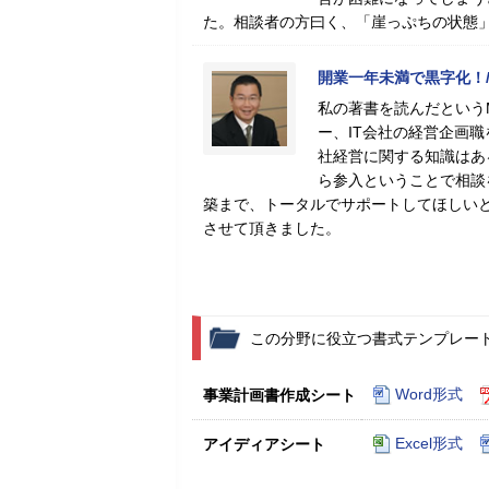
た。相談者の方曰く、「崖っぷちの状態
開業一年未満で黒字化！/
私の著書を読んだという
ー、IT会社の経営企画
社経営に関する知識はあ
ら参入ということで相談
築まで、トータルでサポートしてほしい
させて頂きました。
この分野に役立つ書式テンプレー
Word形式
事業計画書作成シート
Excel形式
アイディアシート