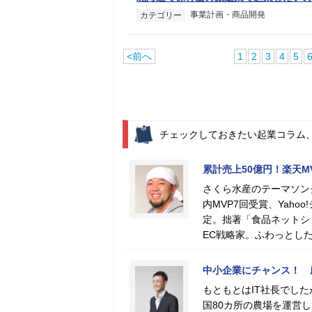
事業計画・商品開発
カテゴリー
<前へ
1
2
3
4
5
チェックしておきたい起業コラム
累計売上50億円！楽天
さくら水産のテーマソン
内MVP7回受賞、Yah
定。拙著「食品ネットシ
EC戦略家。ふわっとし
中小企業にチャンス！ 
もともとはIT社長でした
国80カ所の農場を運営