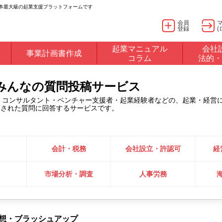
日本最大級の起業支援プラットフォームです
会員
登録
(
起業マニュアル
会社
事業計画書作成
コラム
法的・
るみんなの質問投稿サービス
・コンサルタント・ベンチャー支援者・起業経験者などの、起業・経営
稿された質問に回答するサービスです。
会計・税務
会社設立・許認可
経
市場分析・調査
人事労務
発想・ブラッシュアップ