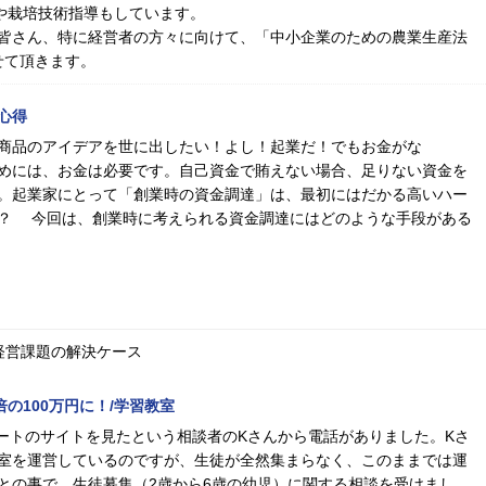
業や栽培技術指導もしています。
皆さん、特に経営者の方々に向けて、「中小企業のための農業生産法
せて頂きます。
心得
商品のアイデアを世に出したい！よし！起業だ！でもお金がな
めには、お金は必要です。自己資金で賄えない場合、足りない資金を
。起業家にとって「創業時の資金調達」は、最初にはだかる高いハー
？ 今回は、創業時に考えられる資金調達にはどのような手段がある
経営課題の解決ケース
倍の100万円に！/学習教室
ムゲートのサイトを見たという相談者のKさんから電話がありました。Kさ
室を運営しているのですが、生徒が全然集まらなく、このままでは運
との事で、生徒募集（2歳から6歳の幼児）に関する相談を受けまし