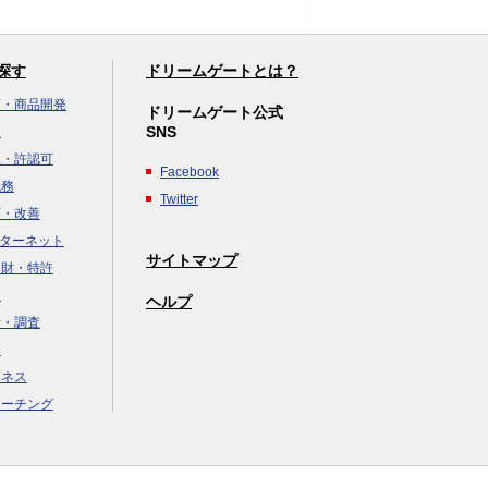
探す
ドリームゲートとは？
画・商品開発
ドリームゲート公式
SNS
達
立・許認可
Facebook
税務
Twitter
画・改善
ンターネット
サイトマップ
知財・特許
援
ヘルプ
析・調査
務
ジネス
コーチング