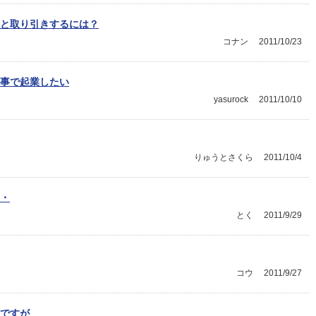
と取り引きするには？
コナン
2011/10/23
仕事で起業したい
yasurock
2011/10/10
りゅうとさくら
2011/10/4
・
とく
2011/9/29
コウ
2011/9/27
ですが