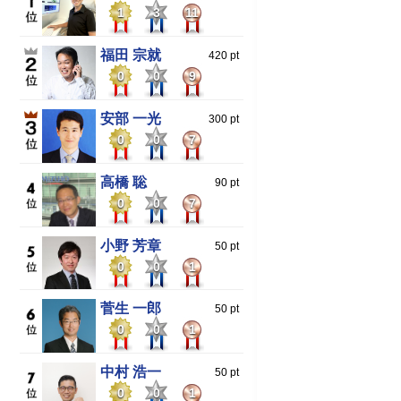
1
3
11
福田 宗就
420 pt
0
0
9
安部 一光
300 pt
0
0
7
高橋 聡
90 pt
0
0
7
小野 芳章
50 pt
0
0
1
菅生 一郎
50 pt
0
0
1
中村 浩一
50 pt
0
0
1