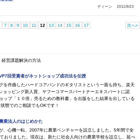
ディーン
2011/9/23
6
7
8
9
10
11
12
13
14
15
16
17
次へ>
、経営課題解決の方法
MVP7回受賞者がネットショップ成功法を伝授
グを作曲したハードコアバンドのギタリストという一面も持ち、楽天
oo!ショッピング新人賞、ヤフーコマースパートナーエキスパートに認
ョップ「１０倍」売るための教科書」を出版をした結果を出している
た状態でのご相談でもOKです！
農業法人のはじめかた
が、心機一転、2007年に農業ベンチャーを設立しました。5年間で全
しておりました。現在は、新たに社会人向けの農業学校を設立し、延べ