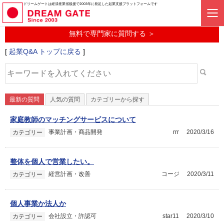
起業に関するみんなの質問投稿サービス
ドリームゲートは経済産業省後援で2003年に発足した起業支援プラットフォームです
起業Q&A
無料で専門家に質問する ＞
[
起業Q&A トップに戻る
]
最新の質問
人気の質問
カテゴリーから探す
家庭教師のマッチングサービスについて
事業計画・商品開発
rrr
2020/3/16
カテゴリー
整体を個人で営業したい。
経営計画・改善
コージ
2020/3/11
カテゴリー
個人事業か法人か
会社設立・許認可
star11
2020/3/10
カテゴリー