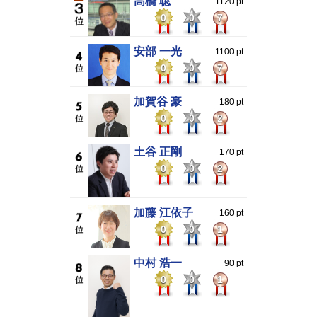
高橋 聡
1120 pt
0
0
7
安部 一光
1100 pt
0
0
7
加賀谷 豪
180 pt
0
0
2
土谷 正剛
170 pt
0
0
2
加藤 江依子
160 pt
0
0
1
中村 浩一
90 pt
0
0
1