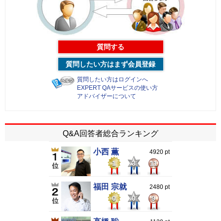
質問する
質問したい方はまず会員登録
質問したい方はログインへ
EXPERT QAサービスの使い方
アドバイザーについて
Q&A回答者総合ランキング
小西 薫
4920 pt
1
3
11
福田 宗就
2480 pt
0
0
9