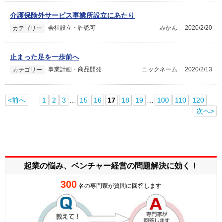
介護保険外サービス事業所設立にあたり
会社設立・許認可
みかん
2020/2/20
カテゴリー
止まった足を一歩前へ
事業計画・商品開発
ニックネーム
2020/2/13
カテゴリー
<前へ
1
2
3
…
15
16
17
18
19
…
100
110
120
次へ>
起業の悩み、ベンチャー経営の
問題解決に効く！
300
名の専門家が質問に回答します