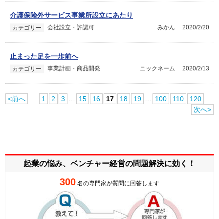
介護保険外サービス事業所設立にあたり
会社設立・許認可
みかん
2020/2/20
カテゴリー
止まった足を一歩前へ
事業計画・商品開発
ニックネーム
2020/2/13
カテゴリー
<前へ
1
2
3
…
15
16
17
18
19
…
100
110
120
次へ>
起業の悩み、ベンチャー経営の
問題解決に効く！
300
名の専門家が質問に回答します