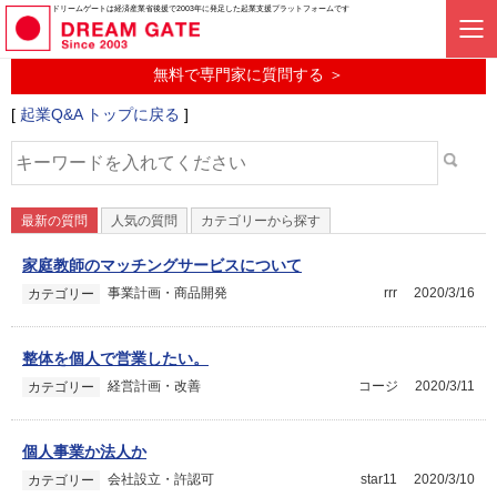
起業に関するみんなの質問投稿サービス
ドリームゲートは経済産業省後援で2003年に発足した起業支援プラットフォームです
起業Q&A
無料で専門家に質問する ＞
[
起業Q&A トップに戻る
]
最新の質問
人気の質問
カテゴリーから探す
家庭教師のマッチングサービスについて
事業計画・商品開発
rrr
2020/3/16
カテゴリー
整体を個人で営業したい。
経営計画・改善
コージ
2020/3/11
カテゴリー
個人事業か法人か
会社設立・許認可
star11
2020/3/10
カテゴリー