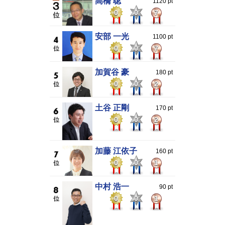
高橋 聡
1120 pt
0
0
7
安部 一光
1100 pt
0
0
7
加賀谷 豪
180 pt
0
0
2
土谷 正剛
170 pt
0
0
2
加藤 江依子
160 pt
0
0
1
中村 浩一
90 pt
0
0
1