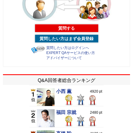
質問する
質問したい方はまず会員登録
質問したい方はログインへ
EXPERT QAサービスの使い方
アドバイザーについて
Q&A回答者総合ランキング
小西 薫
4920 pt
1
3
11
福田 宗就
2480 pt
0
0
9