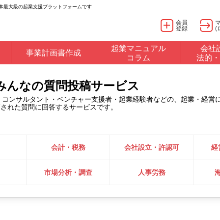
日本最大級の起業支援プラットフォームです
会員
登録
(
起業マニュアル
会社
事業計画書作成
コラム
法的・
るみんなの質問投稿サービス
・コンサルタント・ベンチャー支援者・起業経験者などの、起業・経営
稿された質問に回答するサービスです。
会計・税務
会社設立・許認可
経
市場分析・調査
人事労務