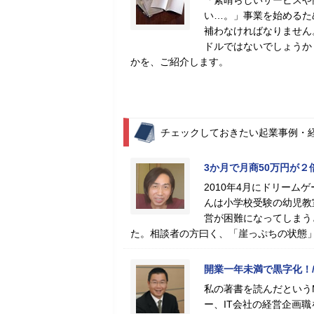
「素晴らしいサービスや
い…。」事業を始めるた
補わなければなりません
ドルではないでしょうか
かを、ご紹介します。
チェックしておきたい起業事例・
3か月で月商50万円が２
2010年4月にドリー
んは小学校受験の幼児教
営が困難になってしまう
た。相談者の方曰く、「崖っぷちの状態
開業一年未満で黒字化！/
私の著書を読んだという
ー、IT会社の経営企画