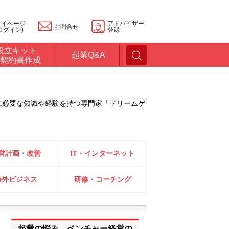
マイページ
アドバイザー
お問合せ
ログイン)
登録
設立キット
起業Q&A
契約書作成
に必要な知識や経験を持つ専門家「ドリームゲ
営計画・改善
IT・インターネット
海外ビジネス
研修・コーチング
起業の悩み、ベンチャー経営の