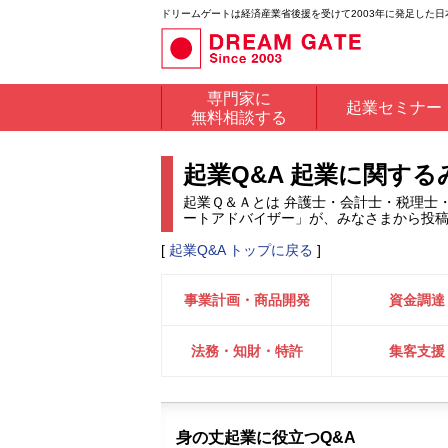
ドリームゲートは経済産業省後援を受けて2003年に発足した
専門家に
起業セミナー
無料相談する
起業Q&A 起業に関す
起業Ｑ＆Ａとは 弁護士・会計士・税理士
ートアドバイザー」が、みなさまから投
[
起業Q&A トップに戻る
]
事業計画・商品開発
資金調達
法務・知財・特許
集客支援
身の丈起業に役立つQ&A