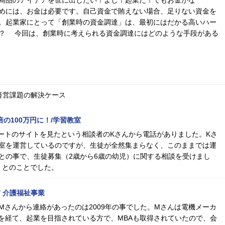
商品のアイデアを世に出したい！よし！起業だ！でもお金がな
めには、お金は必要です。自己資金で賄えない場合、足りない資金を
。起業家にとって「創業時の資金調達」は、最初にはだかる高いハー
？ 今回は、創業時に考えられる資金調達にはどのような手段がある
経営課題の解決ケース
倍の100万円に！/学習教室
ムゲートのサイトを見たという相談者のKさんから電話がありました。Kさ
室を運営しているのですが、生徒が全然集まらなく、このままでは運
との事で、生徒募集（2歳から6歳の幼児）に関する相談を受けまし
」とのことでした。
 介護福祉事業
Mさんから連絡があったのは2009年の事でした。Mさんは電機メーカ
職を経て、起業を目指されている方で、MBAも取得されていたので、会