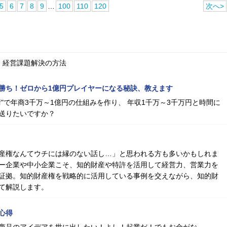
5
6
7
8
9
…
100
110
120
次へ>
、経営課題解決の方法
勝ち！ゼロから1億円プレイヤーになる秘訣、教えます
"で年商3千万～1億円の仕組みを作り、 年収1千万～3千万円と時間に
送りたいですか？
産権なんてウチには縁のない話し…」と思われる方も多いかもしれま
ー企業や中小企業こそ、知的財産や特許を活用して経営力、営業力を
証拠。知的財産権を戦略的に活用している事例を交えながら、知的財
て解説します。
心得