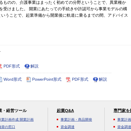
るものの、介護事業はまったく初めての分野ということで、異業種か
を受けました。 開業にあたっての手続きや許認可から事業モデルの構
ということで、起業準備から開業後に軌道に乗るまでの間、アドバイス
ト
PDF形式
解説
Word形式
PowerPoint形式
PDF形式
解説
業・経営ツール
起業Q&A
専門家を
事業計画作成 開業計画
事業計画・商品開発
事業計
融資の窓口
資金調達
資金調