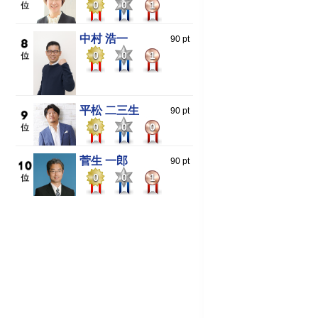
0
0
1
中村 浩一
90 pt
0
0
1
平松 二三生
90 pt
0
0
0
菅生 一郎
90 pt
0
0
1