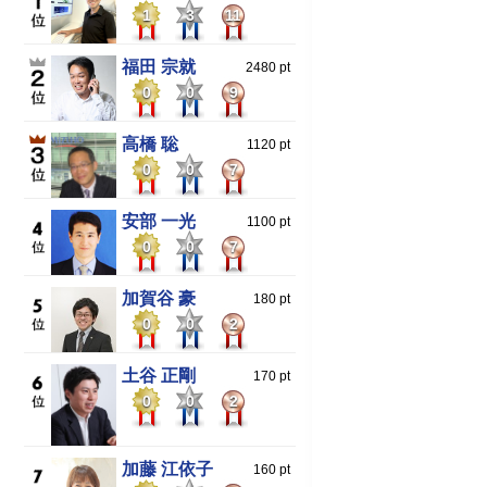
1
3
11
福田 宗就
2480 pt
0
0
9
高橋 聡
1120 pt
0
0
7
安部 一光
1100 pt
0
0
7
加賀谷 豪
180 pt
0
0
2
土谷 正剛
170 pt
0
0
2
加藤 江依子
160 pt