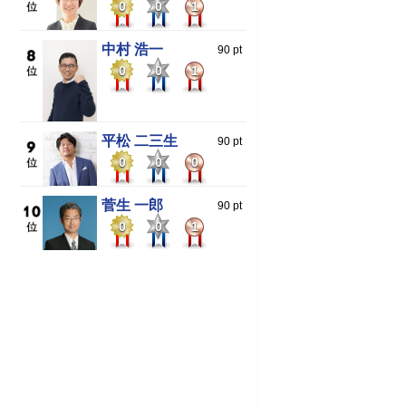
0
0
1
中村 浩一
90 pt
0
0
1
平松 二三生
90 pt
0
0
0
菅生 一郎
90 pt
0
0
1