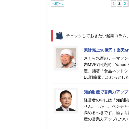
<前へ
1
2
3
チェックしておきたい起業コラム
累計売上50億円！楽天
さくら水産のテーマソン
内MVP7回受賞、Yah
定。拙著「食品ネットシ
EC戦略家。ふわっとし
知的財産で営業力アップ
経営者の中には「知的財
せん。しかし、ベンチャ
高めるべきです。論より
産の営業力アップについ