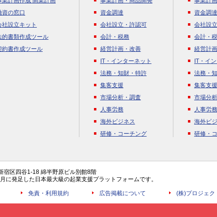
事業計画作成 開業計画
事業計画・商品開発
事業計
融資の窓口
資金調達
資金調
会社設立キット
会社設立・許認可
会社設
法的書類作成ツール
会計・税務
会計・
契約書作成ツール
経営計画・改善
経営計
IT・インターネット
IT・イ
法務・知財・特許
法務・
集客支援
集客支
市場分析・調査
市場分
人事労務
人事労
海外ビジネス
海外ビ
研修・コーチング
研修・
都新宿区四谷1-18 綿半野原ビル別館8階
年4月に発足した日本最大級の起業支援プラットフォームです。
免責・利用規約
広告掲載について
(株)プロジェ