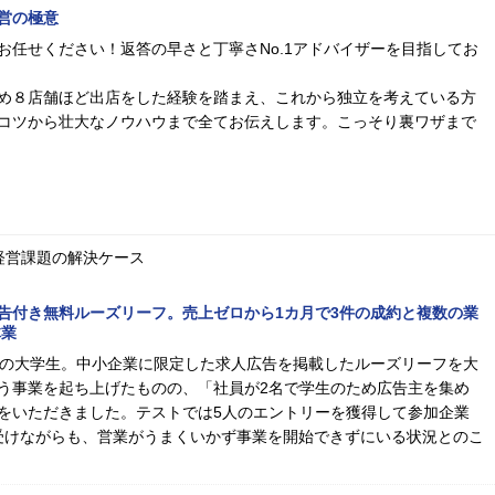
営の極意
お任せください！返答の早さと丁寧さNo.1アドバイザーを目指してお
め８店舗ほど出店をした経験を踏まえ、これから独立を考えている方
コツから壮大なノウハウまで全てお伝えします。こっそり裏ワザまで
経営課題の解決ケース
告付き無料ルーズリーフ。売上ゼロから1カ月で3件の成約と複数の業
体業
歳の大学生。中小企業に限定した求人広告を掲載したルーズリーフを大
う事業を起ち上げたものの、「社員が2名で学生のため広告主を集め
をいただきました。テストでは5人のエントリーを獲得して参加企業
受けながらも、営業がうまくいかず事業を開始できずにいる状況とのこ