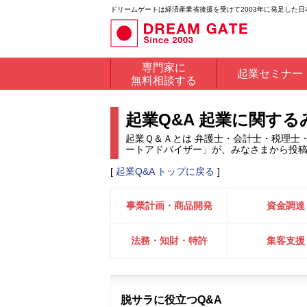
ドリームゲートは経済産業省後援を受けて2003年に発足した
専門家に
起業セミナー
無料相談する
起業Q&A 起業に関す
起業Ｑ＆Ａとは 弁護士・会計士・税理士
ートアドバイザー」が、みなさまから投
[
起業Q&A トップに戻る
]
事業計画・商品開発
資金調達
法務・知財・特許
集客支援
脱サラに役立つQ&A