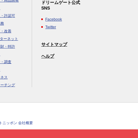
画・商品開発
ドリームゲート公式
SNS
達
立・許認可
Facebook
税務
Twitter
画・改善
ンターネット
サイトマップ
知財・特許
援
ヘルプ
析・調査
務
ジネス
コーチング
クトニッポン 会社概要