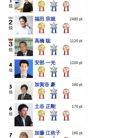
1
3
11
福田 宗就
2480 pt
0
0
9
高橋 聡
1120 pt
0
0
7
安部 一光
1100 pt
0
0
7
加賀谷 豪
180 pt
0
0
2
土谷 正剛
170 pt
0
0
2
加藤 江依子
160 pt