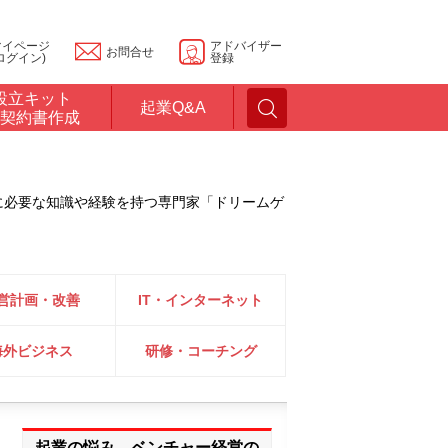
マイページ
アドバイザー
お問合せ
ログイン)
登録
設立キット
起業Q&A
契約書作成
に必要な知識や経験を持つ専門家「ドリームゲ
営計画・改善
IT・インターネット
海外ビジネス
研修・コーチング
起業の悩み、ベンチャー経営の