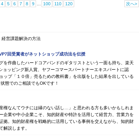
4
5
6
7
8
9
…
100
110
120
次へ>
、経営課題解決の方法
MVP7回受賞者がネットショップ成功法を伝授
グを作曲したハードコアバンドのギタリストという一面も持ち、楽天
oo!ショッピング新人賞、ヤフーコマースパートナーエキスパートに認
ョップ「１０倍」売るための教科書」を出版をした結果を出している
た状態でのご相談でもOKです！
産権なんてウチには縁のない話し…」と思われる方も多いかもしれま
ー企業や中小企業こそ、知的財産や特許を活用して経営力、営業力を
証拠。知的財産権を戦略的に活用している事例を交えながら、知的財
て解説します。