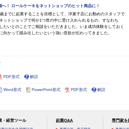
00個へ！ ロールケーキをネットショップのヒット商品に！
0歳までに起業することを目標として、洋菓子店にお勤めのスタッフで
ネットショップで何か1つ世の中に受け入れられるもの、すなわち
したいとのことでご相談をいただきました。いま成功体験をしておく
に向かって踏み出したいという強い意欲が伝わってきました。
ト
PDF形式
解説
Word形式
PowerPoint形式
PDF形式
解説
業・経営ツール
起業Q&A
専門家を