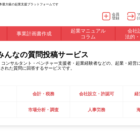
日本最大級の起業支援プラットフォームです
会員
登録
(
起業マニュアル
会社
事業計画書作成
コラム
法的・
るみんなの質問投稿サービス
・コンサルタント・ベンチャー支援者・起業経験者などの、起業・経営
稿された質問に回答するサービスです。
会計・税務
会社設立・許認可
経
市場分析・調査
人事労務