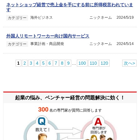
ネットショップ経営で売上金を手にする前に所得税言われていま
す
海外ビジネス
ニックネーム
2024/5/19
カテゴリー
外国人リモートワーカー向け国内サービス
事業計画・商品開発
ニックネーム
2024/5/14
カテゴリー
1
2
3
4
5
6
7
8
9
…
100
110
120
次へ>
起業の悩み、ベンチャー経営の
問題解決に効く！
300
名の専門家が質問に回答します