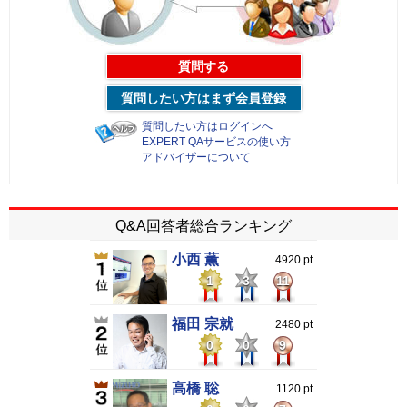
質問する
質問したい方はまず会員登録
質問したい方はログインへ
EXPERT QAサービスの使い方
アドバイザーについて
Q&A回答者総合ランキング
小西 薫
4920 pt
1
3
11
福田 宗就
2480 pt
0
0
9
高橋 聡
1120 pt