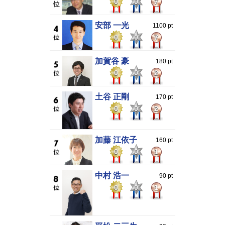
0
0
7
安部 一光
1100 pt
0
0
7
加賀谷 豪
180 pt
0
0
2
土谷 正剛
170 pt
0
0
2
加藤 江依子
160 pt
0
0
1
中村 浩一
90 pt
0
0
1