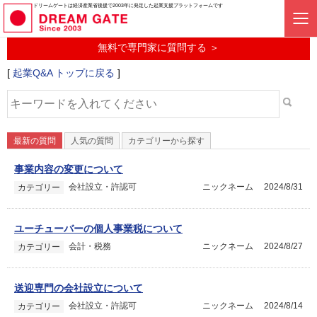
起業に関するみんなの質問投稿サービス
ドリームゲートは経済産業省後援で2003年に発足した起業支援プラットフォームです
起業Q&A
無料で専門家に質問する ＞
[
起業Q&A トップに戻る
]
最新の質問
人気の質問
カテゴリーから探す
事業内容の変更について
会社設立・許認可
ニックネーム
2024/8/31
カテゴリー
ユーチューバーの個人事業税について
会計・税務
ニックネーム
2024/8/27
カテゴリー
送迎専門の会社設立について
会社設立・許認可
ニックネーム
2024/8/14
カテゴリー