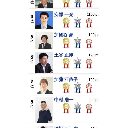
0
0
7
安部 一光
1100 pt
0
0
7
加賀谷 豪
180 pt
0
0
2
土谷 正剛
170 pt
0
0
2
加藤 江依子
160 pt
0
0
1
中村 浩一
90 pt
0
0
1