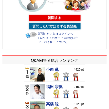
質問する
質問したい方はまず会員登録
質問したい方はログインへ
EXPERT QAサービスの使い方
アドバイザーについて
Q&A回答者総合ランキング
小西 薫
4920 pt
1
3
11
福田 宗就
2480 pt
0
0
9
高橋 聡
1120 pt