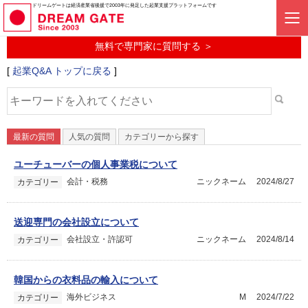
起業に関するみんなの質問投稿サービス
ドリームゲートは経済産業省後援で2003年に発足した起業支援プラットフォームです
起業Q&A
無料で専門家に質問する ＞
[
起業Q&A トップに戻る
]
最新の質問
人気の質問
カテゴリーから探す
ユーチューバーの個人事業税について
会計・税務
ニックネーム
2024/8/27
カテゴリー
送迎専門の会社設立について
会社設立・許認可
ニックネーム
2024/8/14
カテゴリー
韓国からの衣料品の輸入について
海外ビジネス
M
2024/7/22
カテゴリー