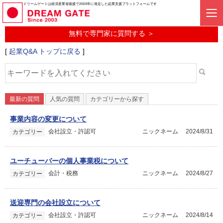
起業に関するみんなの質問投稿サービス
ドリームゲートは経済産業省後援で2003年に発足した起業支援プラットフォームです
起業Q&A
無料で専門家に質問する ＞
[
起業Q&A トップに戻る
]
最新の質問
人気の質問
カテゴリーから探す
事業内容の変更について
会社設立・許認可
ニックネーム
2024/8/31
カテゴリー
ユーチューバーの個人事業税について
会計・税務
ニックネーム
2024/8/27
カテゴリー
送迎専門の会社設立について
会社設立・許認可
ニックネーム
2024/8/14
カテゴリー