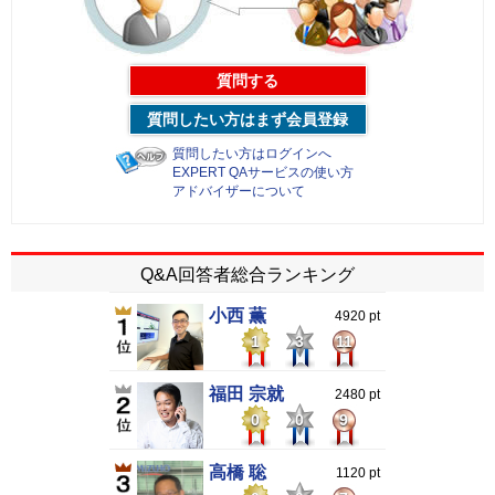
質問する
質問したい方はまず会員登録
質問したい方はログインへ
EXPERT QAサービスの使い方
アドバイザーについて
Q&A回答者総合ランキング
小西 薫
4920 pt
1
3
11
福田 宗就
2480 pt
0
0
9
高橋 聡
1120 pt