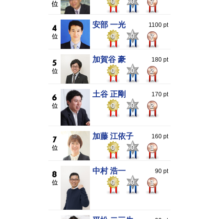
0
0
7
安部 一光
1100 pt
0
0
7
加賀谷 豪
180 pt
0
0
2
土谷 正剛
170 pt
0
0
2
加藤 江依子
160 pt
0
0
1
中村 浩一
90 pt
0
0
1