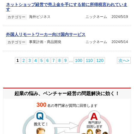
ネットショップ経営で売上金を手にする前に所得税言われていま
す
海外ビジネス
ニックネーム
2024/5/19
カテゴリー
外国人リモートワーカー向け国内サービス
事業計画・商品開発
ニックネーム
2024/5/14
カテゴリー
1
2
3
4
5
6
7
8
9
…
100
110
120
次へ>
起業の悩み、ベンチャー経営の
問題解決に効く！
300
名の専門家が質問に回答します