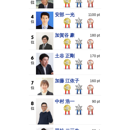
0
0
7
安部 一光
1100 pt
0
0
7
加賀谷 豪
180 pt
0
0
2
土谷 正剛
170 pt
0
0
2
加藤 江依子
160 pt
0
0
1
中村 浩一
90 pt
0
0
1