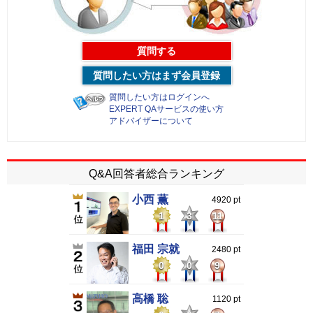
質問する
質問したい方はまず会員登録
質問したい方はログインへ
EXPERT QAサービスの使い方
アドバイザーについて
Q&A回答者総合ランキング
小西 薫
4920 pt
1
3
11
福田 宗就
2480 pt
0
0
9
高橋 聡
1120 pt