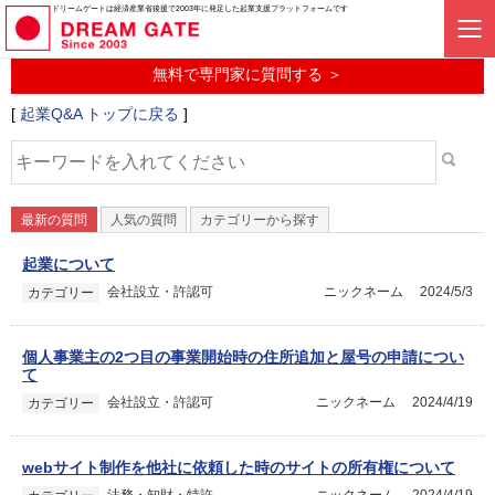
起業に関するみんなの質問投稿サービス
ドリームゲートは経済産業省後援で2003年に発足した起業支援プラットフォームです
起業Q&A
無料で専門家に質問する ＞
[
起業Q&A トップに戻る
]
最新の質問
人気の質問
カテゴリーから探す
起業について
会社設立・許認可
ニックネーム
2024/5/3
カテゴリー
個人事業主の2つ目の事業開始時の住所追加と屋号の申請につい
て
会社設立・許認可
ニックネーム
2024/4/19
カテゴリー
webサイト制作を他社に依頼した時のサイトの所有権について